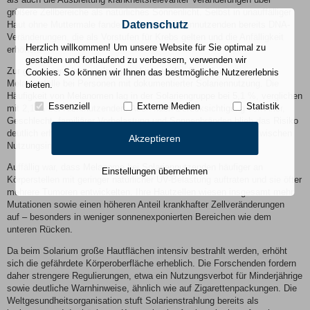
größere Zellbereiche als natürliches Sonnenlicht. Selbst in unauffälliger
Datenschutz
Haut ohne Muttermale fanden sich bei Solariennutzenden bereits DNA-
Veränderungen, die als Vorstufen für Krebs gelten und die Anfälligkeit
Herzlich willkommen! Um unsere Website für Sie optimal zu
erhöhen.
gestalten und fortlaufend zu verbessern, verwenden wir
Zur genaueren Untersuchung analysierte das Forschungsteam
Cookies. So können wir Ihnen das bestmögliche Nutzererlebnis
Melanomfälle bei Personen mit dokumentierter Solariennutzung. Die
bieten.
Häufigkeit von Melanomen lag in der Solariengruppe bei 5,1 %, verglichen
Essenziell
Externe Medien
Statistik
mit 2,1 % bei Nichtnutzenden. Auch nach Berücksichtigung von Alter,
Geschlecht, familiärer Vorbelastung und Sonnenbränden blieb das Risiko
deutlich erhöht. Zudem zeigte sich ein klarer Zusammenhang zwischen
Akzeptieren
Nutzungsintensität und Erkrankungsrisiko.
Auffällig war, dass Melanome bei Solariennutzenden häufiger an
Einstellungen übernehmen
Körperstellen mit geringer natürlicher UV-Belastung auftraten und sie öfter
mehrere Tumoren entwickelten. Ihre Hautzellen wiesen insgesamt mehr
Mutationen sowie einen höheren Anteil krankhafter Zellveränderungen
auf – besonders in weniger sonnenexponierten Bereichen wie dem
unteren Rücken.
Da beim Solarium große Hautflächen intensiv bestrahlt werden, erhöht
sich die gefährdete Körperoberfläche erheblich. Die Forschenden fordern
daher strengere Regulierungen, etwa ein Nutzungsverbot für Minderjährige
sowie deutliche Warnhinweise, ähnlich wie auf Zigarettenpackungen. Die
Weltgesundheitsorganisation stuft Solarienstrahlung bereits als