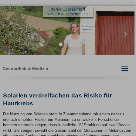
Previous
Ne
Gesundheit & Medizin
Toggle
naviga
Solarien verdreifachen das Risiko für
Hautkrebs
Die Nutzung von Solarien steht in Zusammenhang mit einem nahezu
dreifach erhöhten Risiko, ein Melanom zu entwickeln. Forschende
konnten erstmals zeigen, dass künstliche UV-Strahlung auf zwei Wegen
wirkt: Sie steigert sowohl die Gesamtzahl der Mutationen in Melanozyten
als auch die Ausbreitung krankheitsrelevanter Veränderungen über