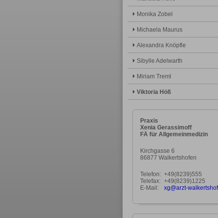
Monika Zobel
Michaela Maurus
Alexandra Knöpfle
Sibylle Adelwarth
Miriam Treml
Viktoria Höß
Praxis
Xenia Gerassimoff
FÄ für Allgemeinmedizin
Kirchgasse 6
86877 Walkertshofen
Telefon:
+49(8239)555
Telefax:
+49(8239)1225
E-Mail:
xg@arzt-walkertsho