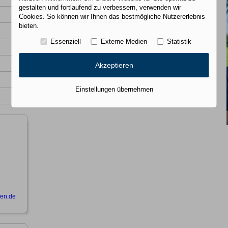
MFA Auszubildende
gestalten und fortlaufend zu verbessern, verwenden wir
Cookies. So können wir Ihnen das bestmögliche Nutzererlebnis
im 1. Lehrjahr ab 01.09.2025
bieten.
Essenziell
Externe Medien
Statistik
Akzeptieren
Einstellungen übernehmen
fen.de