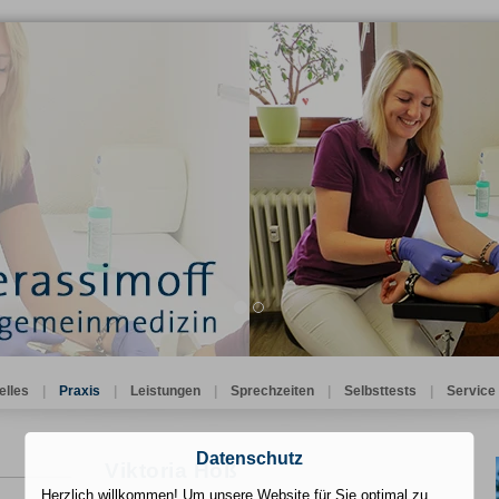
elles
|
Praxis
|
Leistungen
|
Sprechzeiten
|
Selbsttests
|
Service
Datenschutz
Viktoria Höß
Herzlich willkommen! Um unsere Website für Sie optimal zu